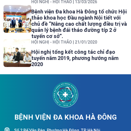
HỘI NGHỊ - HỘI THẢO
| 13/03/2026
Bệnh viện Đa khoa Hà Đông tổ chức Hội
thảo khoa học Đầu ngành Nội tiết với
chủ đề “Nâng cao chất lượng điều trị và
quản lý bệnh đái tháo đường típ 2 ở
tuyến cơ sở”.
HỘI NGHỊ - HỘI THẢO
| 21/01/2020
Hội nghị tổng kết công tác chỉ đạo
tuyến năm 2019, phương hướng năm
2020
BỆNH VIỆN ĐA KHOA HÀ ĐÔNG
Số 2 Bế Văn Đàn, Phường Hà Đông, TP. Hà Nội