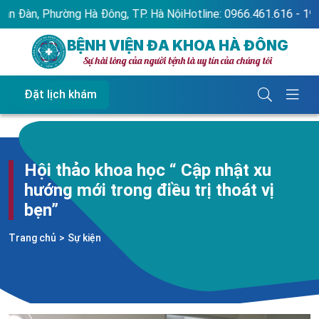
, Phường Hà Đông, TP. Hà Nội
Hotline: 0966.461.616 - 1900.866.6
BỆNH VIỆN ĐA KHOA HÀ ĐÔNG
Sự hài lòng của người bệnh là uy tín của chúng tôi
Đặt lịch khám
Hội thảo khoa học “ Cập nhật xu
hướng mới trong điều trị thoát vị
bẹn”
Trang chủ
>
Sự kiện