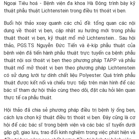
Ngoại Tiêu hoá - Bệnh viện đa khoa Hà Đông trình bày kỹ
thuật phẫu thuật Lichtenstein trong điều trị thoát vị bẹn.
Buổi hội thảo xoay quanh các chủ đề: tổng quan các nội
dung về thoát vị bẹn, cập nhật xu hướng mới trong phẫu
thuật thoát vị bẹn, kỹ thuật mổ mở Lichtenstein… Sau hội
thảo, PGS.TS Nguyễn Đức Tiến và ê-kíp phẫu thuật của
bệnh viện đã tiến hành phẫu thuật trực tuyến ca bệnh: phẫu
thuật nội soi thoát vị bẹn theo phương pháp TAPP và phẫu
thuật mổ mở thoát vị bẹn theo phương pháp Lichtenstein
có sử dụng lưới tự dính chất liệu Polyester. Quá trình phẫu
thuật được kết nối và chiếu trực tiếp trên màn hình để các
bác sĩ tham dự hội thảo cùng theo dõi, đặt câu hỏi liên quan
thực tế ca phẫu thuật.
Hội thảo đã chia sẻ phương pháp điều trị bệnh lý ống bẹn,
cách lựa chọn kỹ thuật điều trị thoát vị bẹn. Đây cũng là cơ
hội để các bác sĩ trong bệnh viện và các bác sĩ tuyến dưới
gặp gỡ, giao lưu, trao đổi kinh nghiệm trong việc phát hiện và