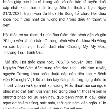
Nhằm giúp các bác sĩ trong viện và các bác sĩ tuyến dưới
cập nhật kiến thức mới trong điều trị thoái vị bẹn. Ngày
31/3/2021, Bệnh viện đa khoa Hà Đông tổ chức Hội thảo
khoa học “ Cập nhật xu hướng mới trong điều trị thoát vị
bẹn”.
Hội thảo có sự tham dự của Ban Giám đốc bệnh viện và gần
70 học viên là các bác sĩ trong bệnh viện đa khoa Hà Đông
và các bệnh viện tuyến dưới như: Chương Mỹ, Mỹ Đức,
Thường Tín, Thanh Oai...
Mở đầu Hội thảo khoa học, PGS.TS Nguyễn Đức Tiến –
Nguyên Phó Giám đốc trung tâm đào tạo – chỉ đạo tuyến,
nguyên Trưởng khoa phẫu thuật cấp cứu tiêu hoá – Bệnh
viện Hữu nghị Việt Đức trình bày Giải phẫu ứng dụng điều trị
Thoát vị bẹn và Cập nhật xu hướng Phẫu thuật nội soi ngoài
phúc mạc đặt tấm lưới nhân tạo trong điều trị thoát vị bẹn là
phương pháp tối ưu hiện nay, giúp bệnh nhân ít đau, giảm
nguy cơ nhiễm trùng, mất máu, thời gian nằm viện ngắn, tỉ lệ
tái phát thấp, sẹo mổ nhỏ và tính thẩm mỹ cao.