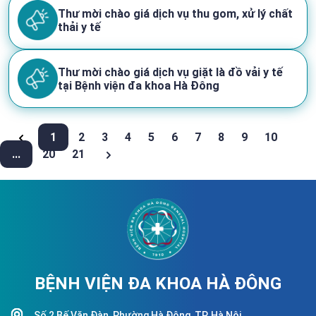
Thư mời chào giá dịch vụ thu gom, xử lý chất
thải y tế
Thư mời chào giá dịch vụ giặt là đồ vải y tế
tại Bệnh viện đa khoa Hà Đông
1
2
3
4
5
6
7
8
9
10
...
20
21
BỆNH VIỆN ĐA KHOA HÀ ĐÔNG
Số 2 Bế Văn Đàn, Phường Hà Đông, TP. Hà Nội