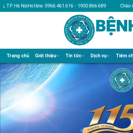
61.616 - 1900.866.689
Chào mừng bạn đến với website Bện
BỆN
Trang chủ
Giới thiệu
Tin tức
Dịch vụ
Tiêm c