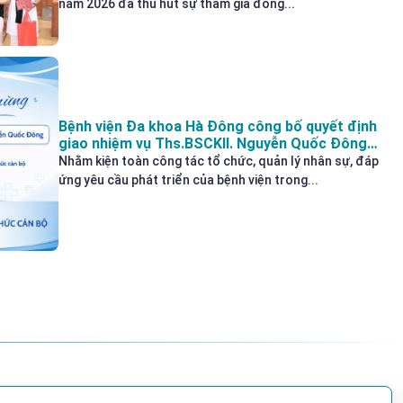
năm 2026 đã thu hút sự tham gia đông...
Bệnh viện Đa khoa Hà Đông công bố quyết định
giao nhiệm vụ Ths.BSCKII. Nguyễn Quốc Đông
Phụ trách phòng Tổ chức cán bộ
Nhằm kiện toàn công tác tổ chức, quản lý nhân sự, đáp
ứng yêu cầu phát triển của bệnh viện trong...