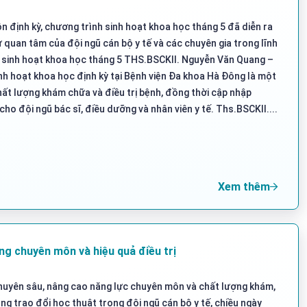
định kỳ, chương trình sinh hoạt khoa học tháng 5 đã diễn ra
sự quan tâm của đội ngũ cán bộ y tế và các chuyên gia trong lĩnh
i sinh hoạt khoa học tháng 5 THS.BSCKII. Nguyễn Văn Quang –
h hoạt khoa học định kỳ tại Bệnh viện Đa khoa Hà Đông là một
ất lượng khám chữa và điều trị bệnh, đồng thời cập nhập
cho đội ngũ bác sĩ, điều dưỡng và nhân viên y tế. Ths.BSCKII....
Xem thêm
g chuyên môn và hiệu quả điều trị
huyên sâu, nâng cao năng lực chuyên môn và chất lượng khám,
g trao đổi học thuật trong đội ngũ cán bộ y tế, chiều ngày