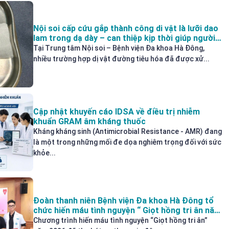
Nội soi cấp cứu gắp thành công di vật là lưỡi dao
lam trong dạ dày – can thiệp kịp thời giúp người
bệnh tránh biến chứng nguy hiểm
Tại Trung tâm Nội soi – Bệnh viện Đa khoa Hà Đông,
nhiều trường hợp dị vật đường tiêu hóa đã được xử...
Cập nhật khuyến cáo IDSA về điều trị nhiễm
khuẩn GRAM âm kháng thuốc
Kháng kháng sinh (Antimicrobial Resistance - AMR) đang
là một trong những mối đe dọa nghiêm trọng đối với sức
khỏe...
Đoàn thanh niên Bệnh viện Đa khoa Hà Đông tổ
chức hiến máu tình nguyện “ Giọt hồng tri ân năm
2026
Chương trình hiến máu tình nguyện “Giọt hồng tri ân”