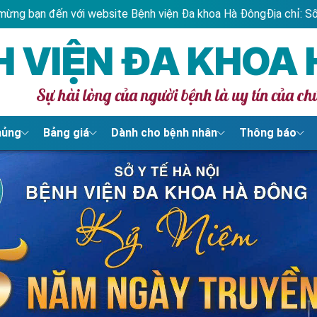
h viện Đa khoa Hà Đông
Địa chỉ: Số 2 Bế Văn Đàn, Phường Hà Đô
H VIỆN ĐA KHOA
Sự hài lòng của người bệnh là uy tín của ch
hủng
Bảng giá
Dành cho bệnh nhân
Thông báo