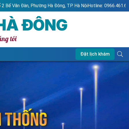
ng, TP. Hà Nội
Hotline: 0966.461.616 - 1900.866.689
Chào 
 HÀ ĐÔNG
úng tôi
Đặt lịch khám