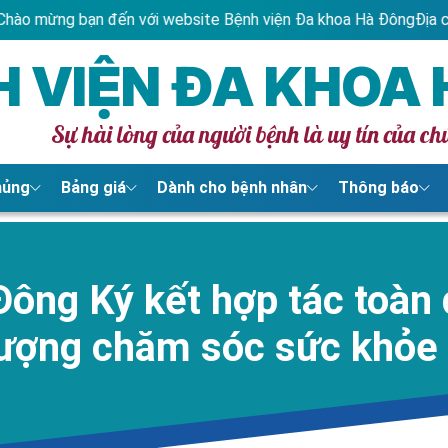
nh viện Đa khoa Hà Đông
Địa chỉ: Số 2 Bế Văn Đàn, Phường Hà Đ
H VIỆN ĐA KHOA
Sự hài lòng của người bệnh là uy tín của ch
hủng
Bảng giá
Dành cho bệnh nhân
Thông báo
ông Ký kết hợp tác toàn
lượng chăm sóc sức khỏe