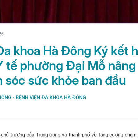
26
Đa khoa Hà Đông Ký kết h
Y tế phường Đại Mỗ nâng
 sóc sức khỏe ban đầu
ÔNG - BỆNH VIỆN ĐA KHOA HÀ ĐÔNG
c chủ trương của Trung ương và thành phố về tăng cường chăm