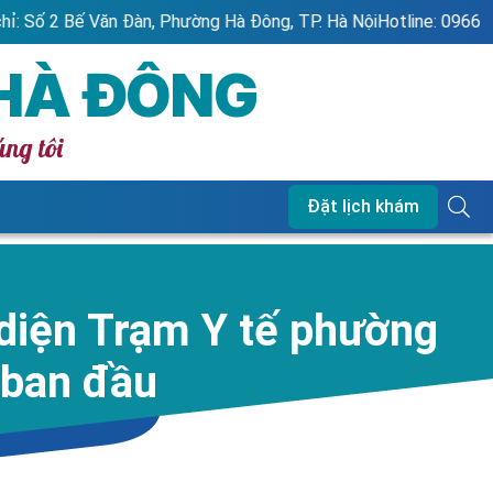
ông, TP. Hà Nội
Hotline: 0966.461.616 - 1900.866.689
Chào
 HÀ ĐÔNG
úng tôi
Đặt lịch khám
 diện Trạm Y tế phường
 ban đầu