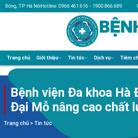
461.616 - 1900.866.689
Chào mừng bạn đến với website Bệ
BỆN
Trang chủ
Giới thiệu
Tin tức
Dịch vụ
Tiêm c
Bệnh viện Đa khoa Hà Đ
Đại Mỗ nâng cao chất 
Trang chủ
>
Tin tức