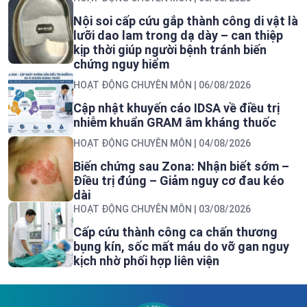
Nội soi cấp cứu gắp thành công di vật là
lưỡi dao lam trong dạ dày – can thiệp
kịp thời giúp người bệnh tránh biến
chứng nguy hiểm
HOẠT ĐỘNG CHUYÊN MÔN
| 06/08/2026
Cập nhật khuyến cáo IDSA về điều trị
nhiễm khuẩn GRAM âm kháng thuốc
HOẠT ĐỘNG CHUYÊN MÔN
| 04/08/2026
Biến chứng sau Zona: Nhận biết sớm –
Điều trị đúng – Giảm nguy cơ đau kéo
dài
HOẠT ĐỘNG CHUYÊN MÔN
| 03/08/2026
Cấp cứu thành công ca chấn thương
bụng kín, sốc mất máu do vỡ gan nguy
kịch nhờ phối hợp liên viện