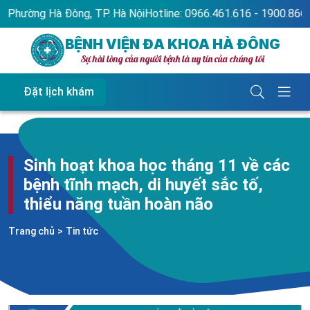
ường Hà Đông, TP. Hà Nội
Hotline: 0966.461.616 - 1900.866.689
BỆNH VIỆN ĐA KHOA HÀ ĐÔNG
Sự hài lòng của người bệnh là uy tín của chúng tôi
Đặt lịch khám
Sinh hoạt khoa học tháng 11 về các
bệnh tĩnh mạch, di huyết sắc tố,
thiểu năng tuần hoàn não
Trang chủ
>
Tin tức